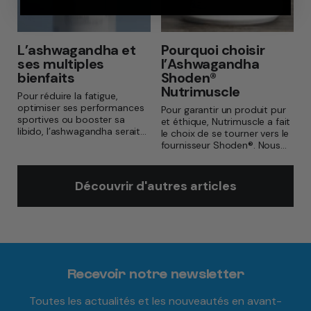
L’ashwagandha et
Pourquoi choisir
ses multiples
l’Ashwagandha
bienfaits
Shoden®
Nutrimuscle
Pour réduire la fatigue,
optimiser ses performances
Pour garantir un produit pur
sportives ou booster sa
et éthique, Nutrimuscle a fait
libido, l’ashwagandha serait
le choix de se tourner vers le
utilisée depuis 3000 ans,
fournisseur Shoden®. Nous
selon des écrits. Populaire
vous expliquons en détail les
dans la médecine douce, elle
raisons d’opter pour
se démocratise dans le
l’Ashwagandha Shoden®.
Découvrir d'autres articles
monde du sport grâce à ses
nombreuses vertus.
Recevoir notre newsletter
Toutes les actualités et les nouveautés en avant-