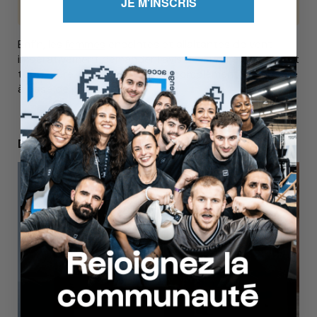
JE M'INSCRIS
Enfin, les
femmes
enceintes et allaitantes doivent
impérativement demander l’avis de leur médecin avant
toute cure, comme pour tout complément alimentaire
à base de plante.
Découvrir aussi